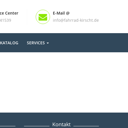
ice Center
E-Mail @
441539
info@fahrrad-kirscht.de
KATALOG
SERVICES
Kontakt