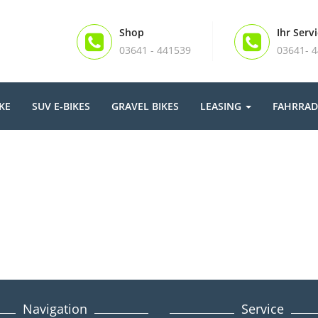
Shop
Ihr Serv
03641 - 441539
03641- 
KE
SUV E-BIKES
GRAVEL BIKES
LEASING
FAHRRAD
Navigation
Service