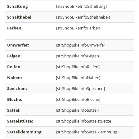
Schaltung
[strShopBikeInfoSchaltung]
Schalthebel
[strShopBikeInfoSchalthebel]
Farben:
[strShopBikeInfoFarben]
Umwerfer:
[strShopBikeInfoUmwerfer]
Felgen:
[strShopBikeInfoFelgen]
Reifen:
[strShopBikeInfoReifen]
Naben:
[strShopBikeInfoNaben]
Speichen:
[strShopBikeInfoSpeichen]
Bleche:
[strShopBikeInfoBleche]
Sattel:
[strShopBikeInfoSattel]
Sattelstütze:
[strShopBikeInfoSattelstuetze]
Sattelklemmung:
[strShopBikeInfoSattelklemmung]