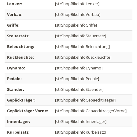
Lenker:
[strShopBikeInfoLenker]
Vorbau:
[strShopBikeInfoVorbau]
Griffe:
[strShopBikeInfoGriffe]
Steuersatz:
[strShopBikeInfoSteuersatz]
Beleuchtung:
[strShopBikeInfoBeleuchtung]
Rückleuchte:
[strShopBikeInfoRueckleuchte]
Dynamo:
[strShopBikeInfoDynamo]
Pedale:
[strShopBikeInfoPedale]
Ständer:
[strShopBikeInfoStaender]
Gepäckträger:
[strShopBikeInfoGepaecktraeger]
Gepäckträger Vorne:
[strShopBikeInfoGepaecktraegerVorne]
Innenlager:
[strShopBikeInfoInnenlager]
Kurbelsatz:
[strShopBikeInfoKurbelsatz]