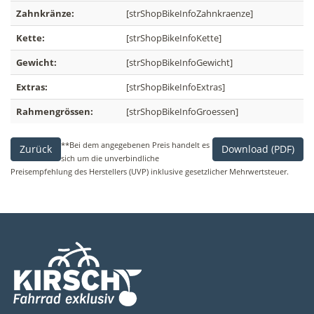
Zahnkränze:
[strShopBikeInfoZahnkraenze]
Kette:
[strShopBikeInfoKette]
Gewicht:
[strShopBikeInfoGewicht]
Extras:
[strShopBikeInfoExtras]
Rahmengrössen:
[strShopBikeInfoGroessen]
**Bei dem angegebenen Preis handelt es
Zurück
Download (PDF)
sich um die unverbindliche
Preisempfehlung des Herstellers (UVP) inklusive gesetzlicher Mehrwertsteuer.