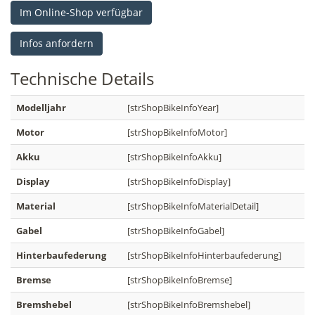
Im Online-Shop verfügbar
Infos anfordern
Technische
Details
Modelljahr
[strShopBikeInfoYear]
Motor
[strShopBikeInfoMotor]
Akku
[strShopBikeInfoAkku]
Display
[strShopBikeInfoDisplay]
Material
[strShopBikeInfoMaterialDetail]
Gabel
[strShopBikeInfoGabel]
Hinterbaufederung
[strShopBikeInfoHinterbaufederung]
Bremse
[strShopBikeInfoBremse]
Bremshebel
[strShopBikeInfoBremshebel]