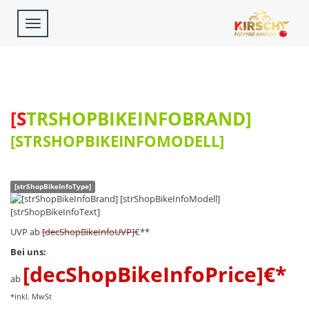
Toggle
navigation
[STRSHOPBIKEINFOBRAND]
[STRSHOPBIKEINFOMODELL]
[strShopBikeInfoType]
[strShopBikeInfoText]
UVP
ab
[decShopBikeInfoUVP]
€**
Bei uns:
[decShopBikeInfoPrice]
€*
ab
*inkl. MwSt