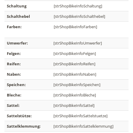
Schaltung
[strShopBikeInfoSchaltung]
Schalthebel
[strShopBikeInfoSchalthebel]
Farben:
[strShopBikeInfoFarben]
Umwerfer:
[strShopBikeInfoUmwerfer]
Felgen:
[strShopBikeInfoFelgen]
Reifen:
[strShopBikeInfoReifen]
Naben:
[strShopBikeInfoNaben]
Speichen:
[strShopBikeInfoSpeichen]
Bleche:
[strShopBikeInfoBleche]
Sattel:
[strShopBikeInfoSattel]
Sattelstütze:
[strShopBikeInfoSattelstuetze]
Sattelklemmung:
[strShopBikeInfoSattelklemmung]