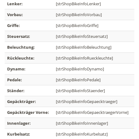
Lenker:
[strShopBikeInfoLenker]
Vorbau:
[strShopBikeInfoVorbau]
Griffe:
[strShopBikeInfoGriffe]
Steuersatz:
[strShopBikeInfoSteuersatz]
Beleuchtung:
[strShopBikeInfoBeleuchtung]
Rückleuchte:
[strShopBikeInfoRueckleuchte]
Dynamo:
[strShopBikeInfoDynamo]
Pedale:
[strShopBikeInfoPedale]
Ständer:
[strShopBikeInfoStaender]
Gepäckträger:
[strShopBikeInfoGepaecktraeger]
Gepäckträger Vorne:
[strShopBikeInfoGepaecktraegerVorne]
Innenlager:
[strShopBikeInfoInnenlager]
Kurbelsatz:
[strShopBikeInfoKurbelsatz]