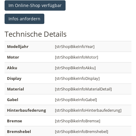
Im Online-Shop verfügbar
Infos anfordern
Technische
Details
Modelljahr
[strShopBikeInfoYear]
Motor
[strShopBikeInfoMotor]
Akku
[strShopBikeInfoAkku]
Display
[strShopBikeInfoDisplay]
Material
[strShopBikeInfoMaterialDetail]
Gabel
[strShopBikeInfoGabel]
Hinterbaufederung
[strShopBikeInfoHinterbaufederung]
Bremse
[strShopBikeInfoBremse]
Bremshebel
[strShopBikeInfoBremshebel]