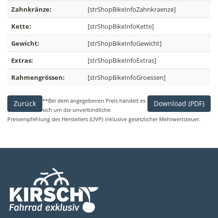
Zahnkränze:
[strShopBikeInfoZahnkraenze]
Kette:
[strShopBikeInfoKette]
Gewicht:
[strShopBikeInfoGewicht]
Extras:
[strShopBikeInfoExtras]
Rahmengrössen:
[strShopBikeInfoGroessen]
**Bei dem angegebenen Preis handelt es
Zurück
Download (PDF)
sich um die unverbindliche
Preisempfehlung des Herstellers (UVP) inklusive gesetzlicher Mehrwertsteuer.