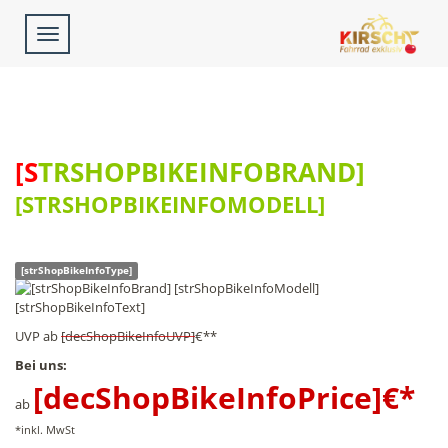
Toggle
navigation
[STRSHOPBIKEINFOBRAND]
[STRSHOPBIKEINFOMODELL]
[strShopBikeInfoType]
[strShopBikeInfoText]
UVP
ab
[decShopBikeInfoUVP]
€**
Bei uns:
[decShopBikeInfoPrice]
€*
ab
*inkl. MwSt