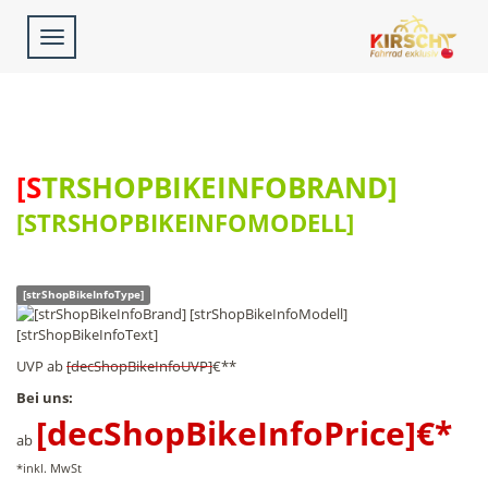
Toggle
navigation
[STRSHOPBIKEINFOBRAND]
[STRSHOPBIKEINFOMODELL]
[strShopBikeInfoType]
[strShopBikeInfoText]
UVP
ab
[decShopBikeInfoUVP]
€**
Bei uns:
[decShopBikeInfoPrice]
€*
ab
*inkl. MwSt