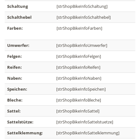
Schaltung
[strShopBikeInfoSchaltung]
Schalthebel
[strShopBikeInfoSchalthebel]
Farben:
[strShopBikeInfoFarben]
Umwerfer:
[strShopBikeInfoUmwerfer]
Felgen:
[strShopBikeInfoFelgen]
Reifen:
[strShopBikeInfoReifen]
Naben:
[strShopBikeInfoNaben]
Speichen:
[strShopBikeInfoSpeichen]
Bleche:
[strShopBikeInfoBleche]
Sattel:
[strShopBikeInfoSattel]
Sattelstütze:
[strShopBikeInfoSattelstuetze]
Sattelklemmung:
[strShopBikeInfoSattelklemmung]