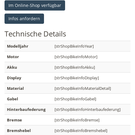
Im Online-Shop verfügbar
Infos anfordern
Technische
Details
Modelljahr
[strShopBikeInfoYear]
Motor
[strShopBikeInfoMotor]
Akku
[strShopBikeInfoAkku]
Display
[strShopBikeInfoDisplay]
Material
[strShopBikeInfoMaterialDetail]
Gabel
[strShopBikeInfoGabel]
Hinterbaufederung
[strShopBikeInfoHinterbaufederung]
Bremse
[strShopBikeInfoBremse]
Bremshebel
[strShopBikeInfoBremshebel]