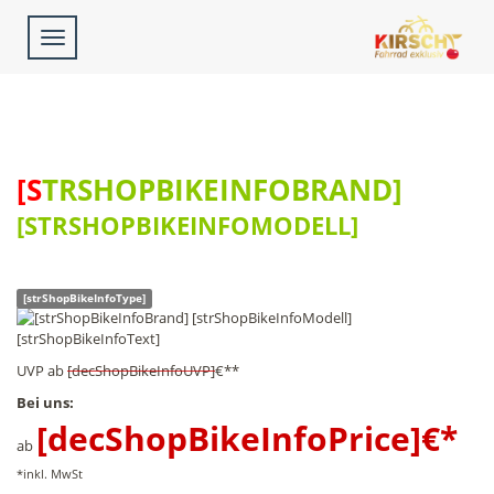
Toggle
navigation
[STRSHOPBIKEINFOBRAND]
[STRSHOPBIKEINFOMODELL]
[strShopBikeInfoType]
[strShopBikeInfoText]
UVP
ab
[decShopBikeInfoUVP]
€**
Bei uns:
[decShopBikeInfoPrice]
€*
ab
*inkl. MwSt