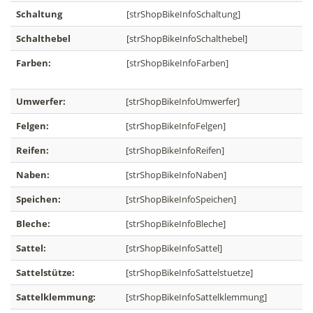
Schaltung
[strShopBikeInfoSchaltung]
Schalthebel
[strShopBikeInfoSchalthebel]
Farben:
[strShopBikeInfoFarben]
Umwerfer:
[strShopBikeInfoUmwerfer]
Felgen:
[strShopBikeInfoFelgen]
Reifen:
[strShopBikeInfoReifen]
Naben:
[strShopBikeInfoNaben]
Speichen:
[strShopBikeInfoSpeichen]
Bleche:
[strShopBikeInfoBleche]
Sattel:
[strShopBikeInfoSattel]
Sattelstütze:
[strShopBikeInfoSattelstuetze]
Sattelklemmung:
[strShopBikeInfoSattelklemmung]