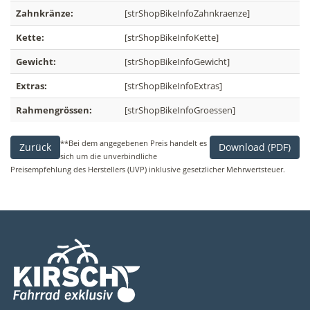
Zahnkränze:
[strShopBikeInfoZahnkraenze]
Kette:
[strShopBikeInfoKette]
Gewicht:
[strShopBikeInfoGewicht]
Extras:
[strShopBikeInfoExtras]
Rahmengrössen:
[strShopBikeInfoGroessen]
**Bei dem angegebenen Preis handelt es
Zurück
Download (PDF)
sich um die unverbindliche
Preisempfehlung des Herstellers (UVP) inklusive gesetzlicher Mehrwertsteuer.