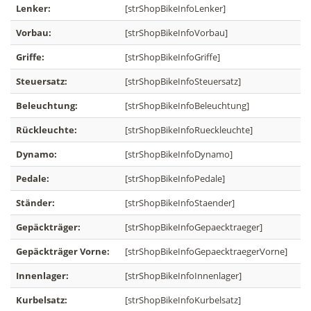
Lenker:
[strShopBikeInfoLenker]
Vorbau:
[strShopBikeInfoVorbau]
Griffe:
[strShopBikeInfoGriffe]
Steuersatz:
[strShopBikeInfoSteuersatz]
Beleuchtung:
[strShopBikeInfoBeleuchtung]
Rückleuchte:
[strShopBikeInfoRueckleuchte]
Dynamo:
[strShopBikeInfoDynamo]
Pedale:
[strShopBikeInfoPedale]
Ständer:
[strShopBikeInfoStaender]
Gepäckträger:
[strShopBikeInfoGepaecktraeger]
Gepäckträger Vorne:
[strShopBikeInfoGepaecktraegerVorne]
Innenlager:
[strShopBikeInfoInnenlager]
Kurbelsatz:
[strShopBikeInfoKurbelsatz]