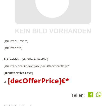
[strOfferKurzinfo]
[strOfferInfo]
Artikel-Nr.:
[strOfferArtikelNo]
[strOfferPriceOldText]
ab
[decOfferPriceOld]
€*
[strOfferPriceText]
[decOfferPrice]
€*
ab
Teilen: