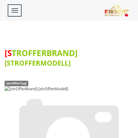
Toggle
navigation
[STROFFERBRAND]
[STROFFERMODELL]
[strOfferTyp]