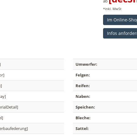
ab
*inkl. MwSt
Im Online-Sho
Infos anforder
]
Umwerfer:
or]
Felgen:
]
Reifen:
lay]
Naben:
ialDetail]
Speichen:
l]
Bleche:
terbaufederung]
Sattel: