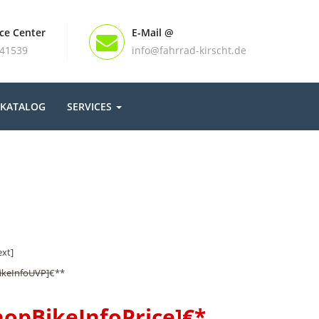
ice Center
E-Mail @
441539
info@fahrrad-kirscht.de
KATALOG
SERVICES
xt]
ikeInfoUVP]
€**
hopBikeInfoPrice]
€*