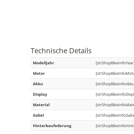
Technische
Details
Modelljahr
[strShopBikeInfoYear
Motor
[strShopBikeInfoMot
Akku
[strShopBikeInfoAkku
Display
[strShopBikeInfoDisp
Material
[strShopBikeInfoMater
Gabel
[strShopBikeInfoGabe
Hinterbaufederung
[strShopBikeInfoHin