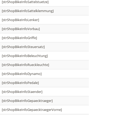
[strShopBikeInfoSattelstuetze]
[strShopBikeInfoSattelklemmung]
[strShopBikeInfoLenker]
[strShopBikeInfoVorbau]
[strShopBikeInfoGriffe]
[strShopBikeInfoSteuersatz]
[strShopBikeInfoBeleuchtung]
[strShopBikeInfoRueckleuchte]
[strShopBikeInfoDynamo]
[strShopBikeInfoPedale]
[strShopBikeInfoStaender]
[strShopBikeInfoGepaecktraeger]
[strShopBikeInfoGepaecktraegerVorne]