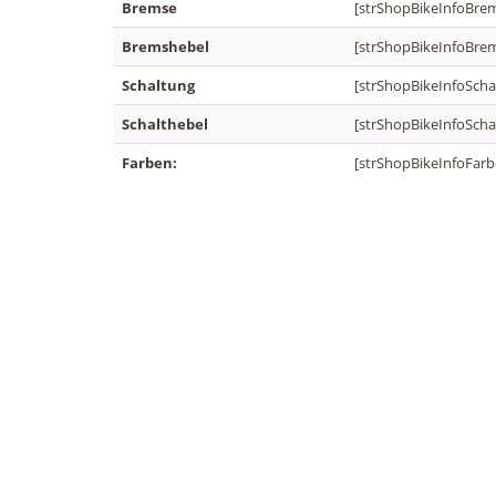
Bremse
[strShopBikeInfoBre
Bremshebel
[strShopBikeInfoBre
Schaltung
[strShopBikeInfoScha
Schalthebel
[strShopBikeInfoScha
Farben:
[strShopBikeInfoFarb