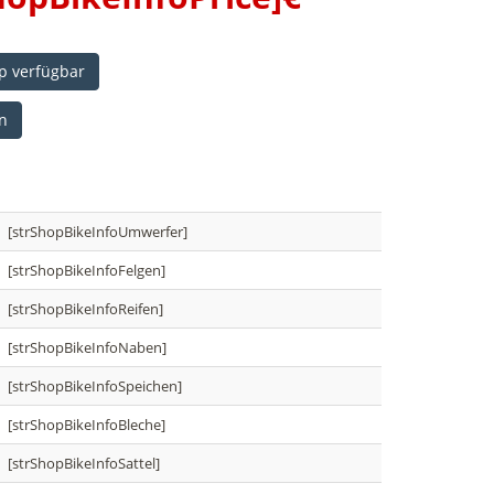
p verfügbar
n
[strShopBikeInfoUmwerfer]
[strShopBikeInfoFelgen]
[strShopBikeInfoReifen]
[strShopBikeInfoNaben]
[strShopBikeInfoSpeichen]
[strShopBikeInfoBleche]
[strShopBikeInfoSattel]