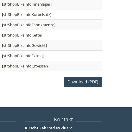
[strShopBikeInfoInnenlager]
[strShopBikeInfoKurbelsatz]
[strShopBikeInfoZahnkraenze]
[strShopBikeInfoKette]
[strShopBikeInfoGewicht]
[strShopBikeInfoExtras]
[strShopBikeInfoGroessen]
Download (PDF)
Kontakt
Kirscht Fahrrad exklusiv