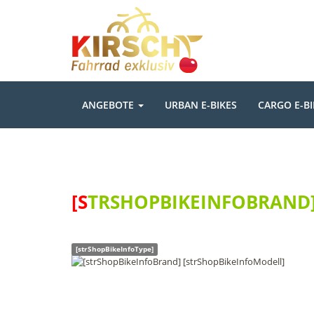
ANGEBOTE
URBAN E-BIKES
CARGO E-BI
[STRSHOPBIKEINFOBRAND
[strShopBikeInfoType]