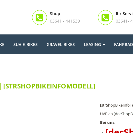
Shop
Ihr Serv
03641 - 441539
03641- 
KE
SUV E-BIKES
GRAVEL BIKES
LEASING
FAHRRAD
]
[STRSHOPBIKEINFOMODELL]
[strShopBikeInfoTe
UVP
ab
[decShopB
Bei uns:
[decS