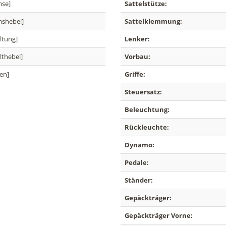
mse]
Sattelstütze:
mshebel]
Sattelklemmung:
ltung]
Lenker:
lthebel]
Vorbau:
en]
Griffe:
Steuersatz:
Beleuchtung:
Rückleuchte:
Dynamo:
Pedale:
Ständer:
Gepäckträger:
Gepäckträger Vorne: