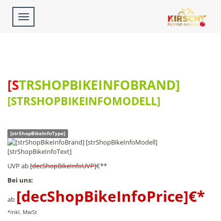
Toggle
navigation
[STRSHOPBIKEINFOBRAND]
[STRSHOPBIKEINFOMODELL]
[strShopBikeInfoType]
[strShopBikeInfoText]
UVP
ab
[decShopBikeInfoUVP]
€**
Bei uns:
[decShopBikeInfoPrice]
€*
ab
*inkl. MwSt