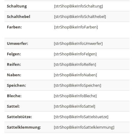
Schaltung
[strShopBikeInfoSchaltung]
Schalthebel
[strShopBikeInfoSchalthebel]
Farben:
[strShopBikeInfoFarben]
Umwerfer:
[strShopBikeInfoUmwerfer]
Felgen:
[strShopBikeInfoFelgen]
Reifen:
[strShopBikeInfoReifen]
Naben:
[strShopBikeInfoNaben]
Speichen:
[strShopBikeInfoSpeichen]
Bleche:
[strShopBikeInfoBleche]
Sattel:
[strShopBikeInfoSattel]
Sattelstütze:
[strShopBikeInfoSattelstuetze]
Sattelklemmung:
[strShopBikeInfoSattelklemmung]