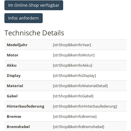
Im Online-Shop verfügbar
Infos anfordern
Technische
Details
Modelljahr
[strShopBikeInfoYear]
Motor
[strShopBikeInfoMotor]
Akku
[strShopBikeInfoAkku]
Display
[strShopBikeInfoDisplay]
Material
[strShopBikeInfoMaterialDetail]
Gabel
[strShopBikeInfoGabel]
Hinterbaufederung
[strShopBikeInfoHinterbaufederung]
Bremse
[strShopBikeInfoBremse]
Bremshebel
[strShopBikeInfoBremshebel]