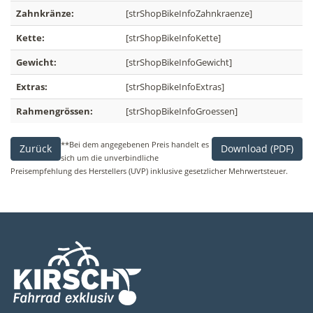
Zahnkränze:
[strShopBikeInfoZahnkraenze]
Kette:
[strShopBikeInfoKette]
Gewicht:
[strShopBikeInfoGewicht]
Extras:
[strShopBikeInfoExtras]
Rahmengrössen:
[strShopBikeInfoGroessen]
**Bei dem angegebenen Preis handelt es
Zurück
Download (PDF)
sich um die unverbindliche
Preisempfehlung des Herstellers (UVP) inklusive gesetzlicher Mehrwertsteuer.