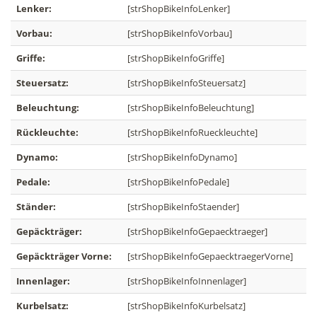
Lenker:
[strShopBikeInfoLenker]
Vorbau:
[strShopBikeInfoVorbau]
Griffe:
[strShopBikeInfoGriffe]
Steuersatz:
[strShopBikeInfoSteuersatz]
Beleuchtung:
[strShopBikeInfoBeleuchtung]
Rückleuchte:
[strShopBikeInfoRueckleuchte]
Dynamo:
[strShopBikeInfoDynamo]
Pedale:
[strShopBikeInfoPedale]
Ständer:
[strShopBikeInfoStaender]
Gepäckträger:
[strShopBikeInfoGepaecktraeger]
Gepäckträger Vorne:
[strShopBikeInfoGepaecktraegerVorne]
Innenlager:
[strShopBikeInfoInnenlager]
Kurbelsatz:
[strShopBikeInfoKurbelsatz]