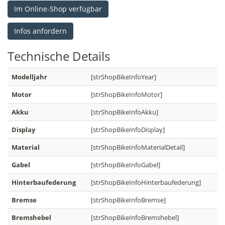
Im Online-Shop verfügbar
Infos anfordern
Technische
Details
Modelljahr
[strShopBikeInfoYear]
Motor
[strShopBikeInfoMotor]
Akku
[strShopBikeInfoAkku]
Display
[strShopBikeInfoDisplay]
Material
[strShopBikeInfoMaterialDetail]
Gabel
[strShopBikeInfoGabel]
Hinterbaufederung
[strShopBikeInfoHinterbaufederung]
Bremse
[strShopBikeInfoBremse]
Bremshebel
[strShopBikeInfoBremshebel]