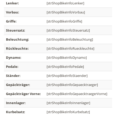
Lenker:
[strShopBikeInfoLenker]
Vorbau:
[strShopBikeInfoVorbau]
Griffe:
[strShopBikeInfoGriffe]
Steuersatz:
[strShopBikeInfoSteuersatz]
Beleuchtung:
[strShopBikeInfoBeleuchtung]
Rückleuchte:
[strShopBikeInfoRueckleuchte]
Dynamo:
[strShopBikeInfoDynamo]
Pedale:
[strShopBikeInfoPedale]
Ständer:
[strShopBikeInfoStaender]
Gepäckträger:
[strShopBikeInfoGepaecktraeger]
Gepäckträger Vorne:
[strShopBikeInfoGepaecktraegerVorne]
Innenlager:
[strShopBikeInfoInnenlager]
Kurbelsatz:
[strShopBikeInfoKurbelsatz]