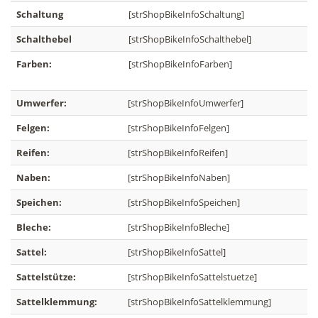
Schaltung
[strShopBikeInfoSchaltung]
Schalthebel
[strShopBikeInfoSchalthebel]
Farben:
[strShopBikeInfoFarben]
Umwerfer:
[strShopBikeInfoUmwerfer]
Felgen:
[strShopBikeInfoFelgen]
Reifen:
[strShopBikeInfoReifen]
Naben:
[strShopBikeInfoNaben]
Speichen:
[strShopBikeInfoSpeichen]
Bleche:
[strShopBikeInfoBleche]
Sattel:
[strShopBikeInfoSattel]
Sattelstütze:
[strShopBikeInfoSattelstuetze]
Sattelklemmung:
[strShopBikeInfoSattelklemmung]