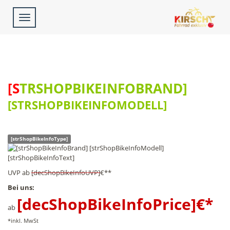
Toggle
navigation
[STRSHOPBIKEINFOBRAND]
[STRSHOPBIKEINFOMODELL]
[strShopBikeInfoType]
[strShopBikeInfoText]
UVP
ab
[decShopBikeInfoUVP]
€**
Bei uns:
[decShopBikeInfoPrice]
€*
ab
*inkl. MwSt