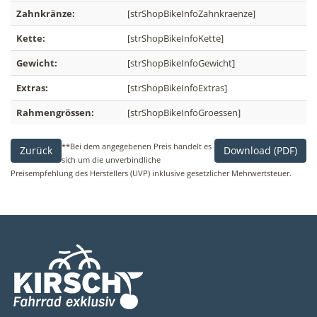
Zahnkränze:
[strShopBikeInfoZahnkraenze]
Kette:
[strShopBikeInfoKette]
Gewicht:
[strShopBikeInfoGewicht]
Extras:
[strShopBikeInfoExtras]
Rahmengrössen:
[strShopBikeInfoGroessen]
**Bei dem angegebenen Preis handelt es
Zurück
Download (PDF)
sich um die unverbindliche
Preisempfehlung des Herstellers (UVP) inklusive gesetzlicher Mehrwertsteuer.